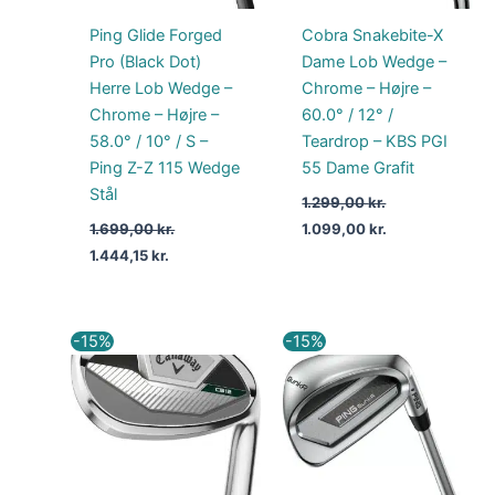
Ping Glide Forged
Cobra Snakebite-X
Pro (Black Dot)
Dame Lob Wedge –
Herre Lob Wedge –
Chrome – Højre –
Chrome – Højre –
60.0° / 12° /
58.0° / 10° / S –
Teardrop – KBS PGI
Ping Z-Z 115 Wedge
55 Dame Grafit
Stål
1.299,00
kr.
1.699,00
kr.
1.099,00
kr.
1.444,15
kr.
Den
Den
Den
Den
-15%
-15%
oprindelige
aktuelle
oprindelige
aktuelle
pris
pris
pris
pris
var:
er:
var:
er:
1.199,00 kr..
1.019,15 kr..
1.675,00 kr..
1.423,75 kr..