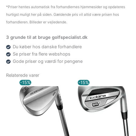
*Priser hentes automatisk fra forhandlernes hjemmesider og opdateres
hurtigst muligt her på siden. Gældende pris vil altid være prisen hos
forhandleren. Billeder er vejledende.
3 grunde til at bruge golfspecialist.dk
Du køber hos danske forhandlere
Se priser fra flere webshops
Gode priser og værdi for pengene
Relaterede varer
Den
Den
Den
Den
-15%
-15%
oprindelige
aktuelle
oprindelige
aktuelle
pris
pris
pris
pris
var:
er:
var:
er:
1.699,00 kr..
1.444,15 kr..
1.299,00 kr..
1.099,00 kr..