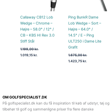
Callaway CB12 Lob
Ping BunkR Dame
Wedge – Chrome –
Lob Wedge – Sort –
Højre – 58.0° / 12° /
Højre – 64.0° /
CB – KBS HI Rev 3.0
14.5° / E – Ping
Stiff Stål
ULT250 i Dame Lite
Grafit
1.199,00
kr.
1.019,15
kr.
1.675,00
kr.
1.423,75
kr.
OM GOLFSPECIALIST.DK
På golfspecialist.dk kan du få inspiration til køb af udstyr, tøj og
tilbehør til golf og sammenligne priser fra flere danske