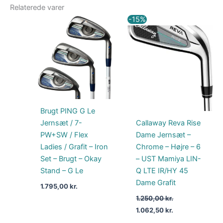
Relaterede varer
Den
Den
-15%
oprindelige
aktuelle
pris
pris
var:
er:
1.250,00 kr..
1.062,50 kr..
Brugt PING G Le
Jernsæt / 7-
Callaway Reva Rise
PW+SW / Flex
Dame Jernsæt –
Ladies / Grafit – Iron
Chrome – Højre – 6
Set – Brugt – Okay
– UST Mamiya LIN-
Stand – G Le
Q LTE IR/HY 45
Dame Grafit
1.795,00
kr.
1.250,00
kr.
1.062,50
kr.