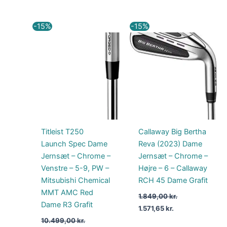
Den
Den
Den
Den
-15%
-15%
oprindelige
aktuelle
oprindelige
aktuelle
pris
pris
pris
pris
var:
er:
var:
er:
10.499,00 kr..
8.924,15 kr..
1.849,00 kr..
1.571,65 kr..
Titleist T250
Callaway Big Bertha
Launch Spec Dame
Reva (2023) Dame
Jernsæt – Chrome –
Jernsæt – Chrome –
Venstre – 5-9, PW –
Højre – 6 – Callaway
Mitsubishi Chemical
RCH 45 Dame Grafit
MMT AMC Red
1.849,00
kr.
Dame R3 Grafit
1.571,65
kr.
10.499,00
kr.