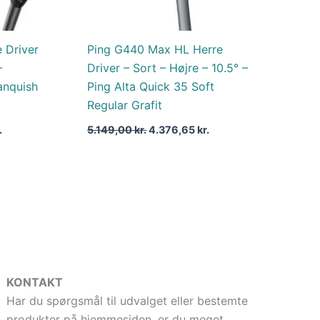
 Driver
Ping G440 Max HL Herre
–
Driver – Sort – Højre – 10.5° –
anquish
Ping Alta Quick 35 Soft
Regular Grafit
.
5.149,00
kr.
4.376,65
kr.
KONTAKT
Har du spørgsmål til udvalget eller bestemte
produkter på hjemmesiden, er du meget