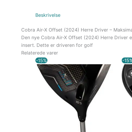
Beskrivelse
Cobra Air-X Offset (2024) Herre Driver – Maksi
Den nye Cobra Air-X Offset (2024) Herre Driver e
insert. Dette er driveren for golf
Relaterede varer
Den
Den
-15%
-15
oprindelige
aktuelle
pris
pris
var:
er:
5.699,00 kr..
4.844,15 kr..