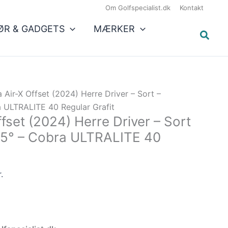
Den
2.799,00 kr..
1.899,00 kr..
Om Golfspecialist.dk
Kontakt
e
aktuelle
ØR & GADGETS
MÆRKER
pris
er:
..
1.899,00 kr..
 Air-X Offset (2024) Herre Driver – Sort –
a ULTRALITE 40 Regular Grafit
fset (2024) Herre Driver – Sort
0.5° – Cobra ULTRALITE 40
.