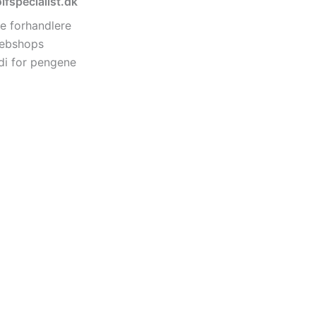
lfspecialist.dk
e forhandlere
 webshops
di for pengene