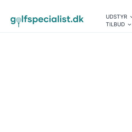
Gå
til
UDSTYR
indholdet
TILBUD