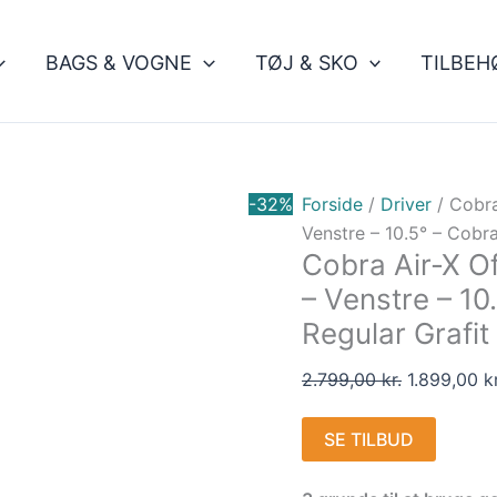
Den
oprindelig
BAGS & VOGNE
TØJ & SKO
TILBEH
pris
var:
2.799,00 kr
-32%
Forside
/
Driver
/ Cobra
Venstre – 10.5° – Cobr
Cobra Air-X Of
– Venstre – 1
Regular Grafit
2.799,00
kr.
1.899,00
kr
SE TILBUD