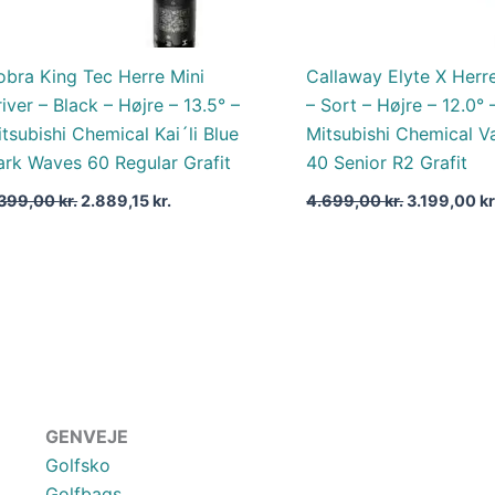
obra King Tec Herre Mini
Callaway Elyte X Herre
iver – Black – Højre – 13.5° –
– Sort – Højre – 12.0° 
tsubishi Chemical Kai´li Blue
Mitsubishi Chemical V
ark Waves 60 Regular Grafit
40 Senior R2 Grafit
.399,00
kr.
2.889,15
kr.
4.699,00
kr.
3.199,00
kr
GENVEJE
Golfsko
Golfbags