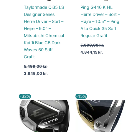
Taylormade Qi35 LS
Ping G440 K HL
Designer Series
Herre Driver – Sort –
Herre Driver – Sort –
Højre – 10.5° – Ping
Højre – 9.0° –
Alta Quick 35 Soft
Mitsubishi Chemical
Regular Grafit
Kai´li Blue CB Dark
5.699,00
kr.
Waves 60 Stiff
4.844,15
kr.
Grafit
5.499,00
kr.
3.849,00
kr.
Den
Den
Den
Den
-32%
-15%
oprindelige
aktuelle
oprindelige
aktuelle
pris
pris
pris
pris
var:
er:
var:
er:
4.699,00 kr..
3.199,00 kr..
4.499,00 kr..
3.824,15 kr..