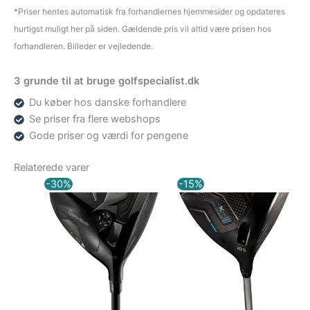
*Priser hentes automatisk fra forhandlernes hjemmesider og opdateres
hurtigst muligt her på siden. Gældende pris vil altid være prisen hos
forhandleren. Billeder er vejledende.
3 grunde til at bruge golfspecialist.dk
Du køber hos danske forhandlere
Se priser fra flere webshops
Gode priser og værdi for pengene
Relaterede varer
Den
Den
Den
Den
-30%
-15%
oprindelige
aktuelle
oprindelige
aktuelle
pris
pris
pris
pris
var:
er:
var:
er:
5.499,00 kr..
3.849,00 kr..
5.699,00 kr..
4.844,15 kr..