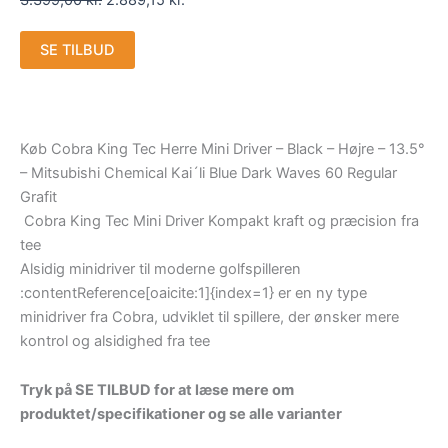
3.399,00
kr.
2.889,15
kr.
SE TILBUD
Køb Cobra King Tec Herre Mini Driver – Black – Højre – 13.5°
– Mitsubishi Chemical Kai´li Blue Dark Waves 60 Regular
Grafit
Cobra King Tec Mini Driver Kompakt kraft og præcision fra
tee
Alsidig minidriver til moderne golfspilleren
:contentReference[oaicite:1]{index=1} er en ny type
minidriver fra Cobra, udviklet til spillere, der ønsker mere
kontrol og alsidighed fra tee
Tryk på SE TILBUD for at læse mere om
produktet/specifikationer og se alle varianter