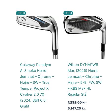
Den
Den
Den
Den
-30%
-15%
oprindelige
aktuelle
oprindelige
aktuelle
pris
pris
pris
pris
var:
er:
var:
er:
1.333,00 kr..
929,00 kr..
7.232,00 kr..
6.147,20 kr..
Callaway Paradym
Wilson DYNAPWR
Ai Smoke Herre
Max (2025) Herre
Jernsæt – Chrome –
Jernsæt – Chrome –
Højre – SW – True
Højre – 5-9, PW, SW
Temper Project X
– KBS Max HL
Cypher 2.0 70
Regular Stål
(2024) Stiff 6.0
7.232,00
kr.
Grafit
6.147,20
kr.