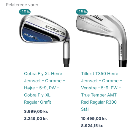
Relaterede varer
Den
Den
Den
Den
-19%
-15%
oprindelige
aktuelle
oprindelige
aktuelle
pris
pris
pris
pris
var:
er:
var:
er:
3.999,00 kr..
3.249,00 kr..
10.499,00 kr..
8.924,15 kr..
Cobra Fly XL Herre
Titleist T350 Herre
Jernsæt – Chrome –
Jernsæt – Chrome –
Højre – 5-9, PW –
Venstre – 5-9, PW –
Cobra Fly-XL
True Temper AMT
Regular Grafit
Red Regular R300
Stål
3.999,00
kr.
3.249,00
kr.
10.499,00
kr.
8.924,15
kr.