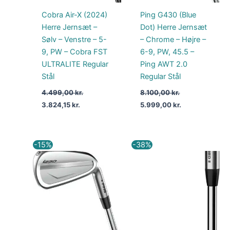
Cobra Air-X (2024)
Ping G430 (Blue
Herre Jernsæt –
Dot) Herre Jernsæt
Sølv – Venstre – 5-
– Chrome – Højre –
9, PW – Cobra FST
6-9, PW, 45.5 –
ULTRALITE Regular
Ping AWT 2.0
Stål
Regular Stål
4.499,00
kr.
8.100,00
kr.
3.824,15
kr.
5.999,00
kr.
Den
Den
Den
Den
-15%
-38%
oprindelige
aktuelle
oprindelige
aktuelle
pris
pris
pris
pris
var:
er:
var:
er:
11.025,00 kr..
9.371,25 kr..
10.499,00 kr..
6.499,00 kr..