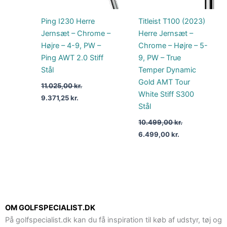
Ping I230 Herre
Titleist T100 (2023)
Jernsæt – Chrome –
Herre Jernsæt –
Højre – 4-9, PW –
Chrome – Højre – 5-
Ping AWT 2.0 Stiff
9, PW – True
Stål
Temper Dynamic
Gold AMT Tour
11.025,00
kr.
White Stiff S300
9.371,25
kr.
Stål
10.499,00
kr.
6.499,00
kr.
OM GOLFSPECIALIST.DK
På golfspecialist.dk kan du få inspiration til køb af udstyr, tøj og